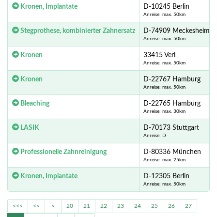
Kronen, Implantate
D-10245 Berlin
Anreise: max. 50km
Stegprothese, kombinierter Zahnersatz
D-74909 Meckesheim
Anreise: max. 50km
Kronen
33415 Verl
Anreise: max. 50km
Kronen
D-22767 Hamburg
Anreise: max. 50km
Bleaching
D-22765 Hamburg
Anreise: max. 30km
LASIK
D-70173 Stuttgart
Anreise: D
Professionelle Zahnreinigung
D-80336 München
Anreise: max. 25km
Kronen, Implantate
D-12305 Berlin
Anreise: max. 50km
<<<
<<
<
20
21
22
23
24
25
26
27