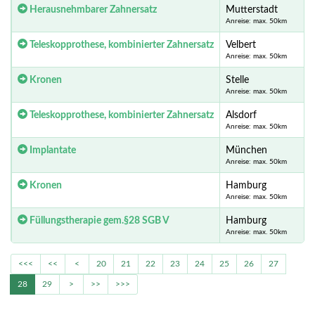
Herausnehmbarer Zahnersatz
Mutterstadt
Anreise: max. 50km
Teleskopprothese, kombinierter Zahnersatz
Velbert
Anreise: max. 50km
Kronen
Stelle
Anreise: max. 50km
Teleskopprothese, kombinierter Zahnersatz
Alsdorf
Anreise: max. 50km
Implantate
München
Anreise: max. 50km
Kronen
Hamburg
Anreise: max. 50km
Füllungstherapie gem.§28 SGB V
Hamburg
Anreise: max. 50km
<<<
<<
<
20
21
22
23
24
25
26
27
28
29
>
>>
>>>