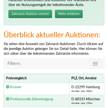
Patienten unverbindlich und kostenlos. Wir finanzieren uns
über ein Nutzungsentgelt der teilnehmenden Ärzte.
Zahnarzt-Auktion starten
Mehr erfahren
Überblick aktueller Auktionen:
Sie sehen eine Auswahl von Zahnarzt-Auktionen. Durch klicken auf
die jeweilige Auktion gelangen Sie zur Detail-Seite. Hier können Sie
sich näher über die teilnehmenden Zahnärzte informieren.
Filtern:
Toggle
navigati
Preisvergleich
PLZ, Ort, Anreise
Kronen
D-22299 Hamburg
Anreise: max. 50km
Professionelle Zahnreinigung
D-80333 München
Anreise: max. 25km