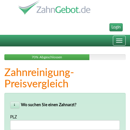
Login
Toggle
navig
70% Abgeschlossen
Zahnreinigung-
Preisvergleich
Wo suchen Sie einen Zahnarzt?
PLZ