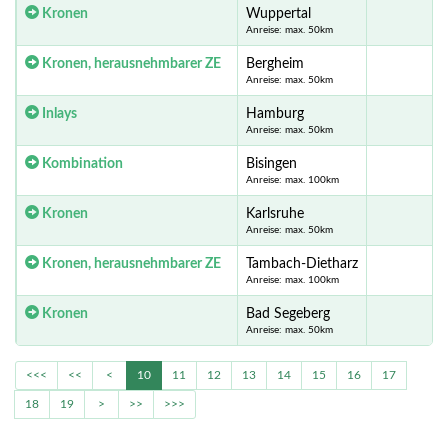
Kronen
Wuppertal
Anreise: max. 50km
Kronen, herausnehmbarer ZE
Bergheim
Anreise: max. 50km
Inlays
Hamburg
Anreise: max. 50km
Kombination
Bisingen
1
Anreise: max. 100km
Kronen
Karlsruhe
Anreise: max. 50km
Kronen, herausnehmbarer ZE
Tambach-Dietharz
Anreise: max. 100km
Kronen
Bad Segeberg
Anreise: max. 50km
<<<
<<
<
10
11
12
13
14
15
16
17
18
19
>
>>
>>>