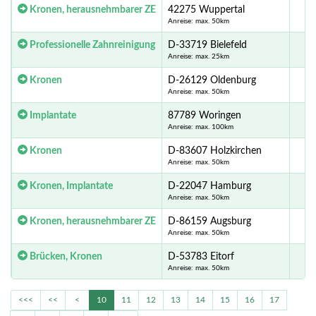
Kronen, herausnehmbarer ZE
42275 Wuppertal
Anreise: max. 50km
Professionelle Zahnreinigung
D-33719 Bielefeld
Anreise: max. 25km
Kronen
D-26129 Oldenburg
Anreise: max. 50km
Implantate
87789 Woringen
Anreise: max. 100km
Kronen
D-83607 Holzkirchen
Anreise: max. 50km
Kronen, Implantate
D-22047 Hamburg
Anreise: max. 50km
Kronen, herausnehmbarer ZE
D-86159 Augsburg
Anreise: max. 50km
Brücken, Kronen
D-53783 Eitorf
Anreise: max. 50km
<<<
<<
<
10
11
12
13
14
15
16
17