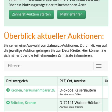
Patienten unverbindlich und kostenlos. Wir finanzieren uns
über ein Nutzungsentgelt der teilnehmenden Ärzte.
Zahnarzt-Auktion starten
Mehr erfahren
Überblick aktueller Auktionen:
Sie sehen eine Auswahl von Zahnarzt-Auktionen. Durch klicken auf
die jeweilige Auktion gelangen Sie zur Detail-Seite. Hier können Sie
sich näher über die teilnehmenden Zahnärzte informieren.
Filtern:
Toggle
navigati
Preisvergleich
PLZ, Ort, Anreise
Ursp
Kronen, herausnehmbarer ZE
D-67661 Kaiserslautern
Anreise: max. 50km
Brücken, Kronen
D-72141 Walddorfhäslach
Anreise: max. 100km