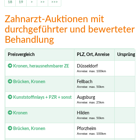
18
19
>
>>
>>>
Zahnarzt-Auktionen mit
durchgeführter und bewerteter
Behandlung
Preisvergleich
PLZ, Ort, Anreise
Ursprünglic
Kronen, herausnehmbarer ZE
Düsseldorf
Anreise: max. 100km
Brücken, Kronen
Fellbach
Anreise: max. 50km
Kunststoffinlays + PZR + sonst
Augsburg
Anreise: max. 25km
Kronen
Hilden
Anreise: max. 50km
Brücken, Kronen
Pforzheim
Anreise: max. 100km