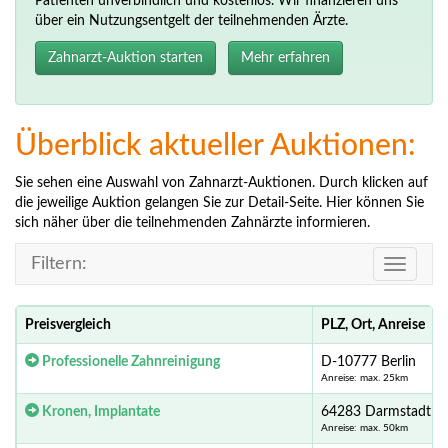
Patienten unverbindlich und kostenlos. Wir finanzieren uns
über ein Nutzungsentgelt der teilnehmenden Ärzte.
Zahnarzt-Auktion starten
Mehr erfahren
Überblick aktueller Auktionen:
Sie sehen eine Auswahl von Zahnarzt-Auktionen. Durch klicken auf
die jeweilige Auktion gelangen Sie zur Detail-Seite. Hier können Sie
sich näher über die teilnehmenden Zahnärzte informieren.
Filtern:
Toggle
navigati
Preisvergleich
PLZ, Ort, Anreise
Professionelle Zahnreinigung
D-10777 Berlin
Anreise: max. 25km
Kronen, Implantate
64283 Darmstadt
Anreise: max. 50km