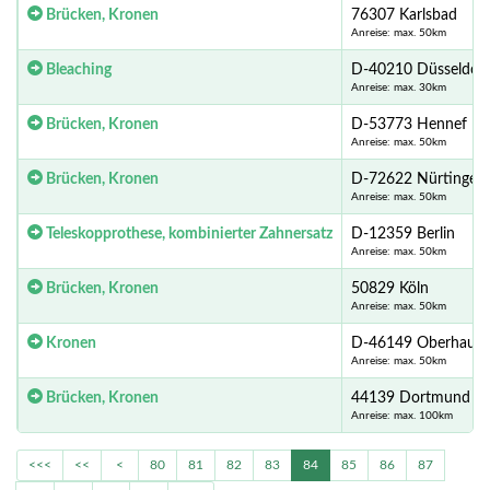
Brücken, Kronen
76307 Karlsbad
Anreise: max. 50km
Bleaching
D-40210 Düsseldorf
Anreise: max. 30km
Brücken, Kronen
D-53773 Hennef
Anreise: max. 50km
Brücken, Kronen
D-72622 Nürtingen
Anreise: max. 50km
Teleskopprothese, kombinierter Zahnersatz
D-12359 Berlin
Anreise: max. 50km
Brücken, Kronen
50829 Köln
Anreise: max. 50km
Kronen
D-46149 Oberhaus
Anreise: max. 50km
Brücken, Kronen
44139 Dortmund
Anreise: max. 100km
<<<
<<
<
80
81
82
83
84
85
86
87