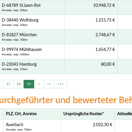
D-68789 St.Leon-Rot
10.948,72 €
Anreise: max. 50km
D-38440 Wolfsburg
1.215,73 €
Anreise: max. 50km
D-81827 München
2.748,67 €
Anreise: max. 50km
D-99974 Mühlhausen
1.654,77 €
Anreise: max. 100km
D-22043 Hamburg
80,00 €
Anreise: max. 25km
17
18
19
>
>>
>>>
urchgeführter und bewerteter Be
PLZ, Ort, Anreise
Ursprüngliche Kosten
*
Aktuelle
Auerbach
2.032,30 €
Anreise: max. 50km