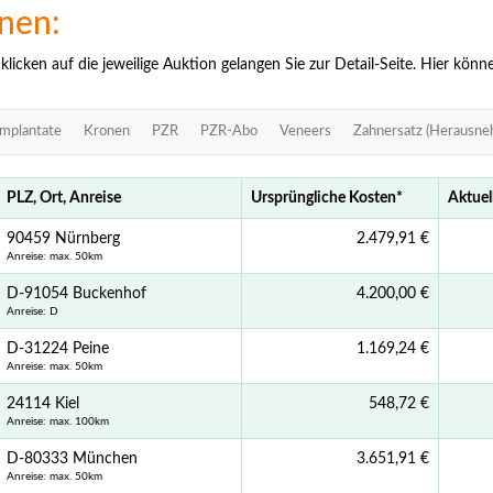
onen:
icken auf die jeweilige Auktion gelangen Sie zur Detail-Seite. Hier kön
Implantate
Kronen
PZR
PZR-Abo
Veneers
Zahnersatz (Herausne
PLZ, Ort, Anreise
Ursprüngliche Kosten
*
Aktuel
90459 Nürnberg
2.479,91 €
Anreise: max. 50km
D-91054 Buckenhof
4.200,00 €
Anreise: D
D-31224 Peine
1.169,24 €
Anreise: max. 50km
24114 Kiel
548,72 €
Anreise: max. 100km
D-80333 München
3.651,91 €
Anreise: max. 50km