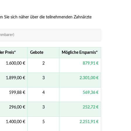
nen Sie sich näher über die teilnehmenden Zahnärzte
hmbarer)
ler Preis
*
Gebote
Mögliche Ersparnis
*
1.600,00 €
2
879,91 €
1.899,00 €
3
2.301,00 €
599,88 €
4
569,36 €
296,00 €
3
252,72 €
1.400,00 €
5
2.251,91 €