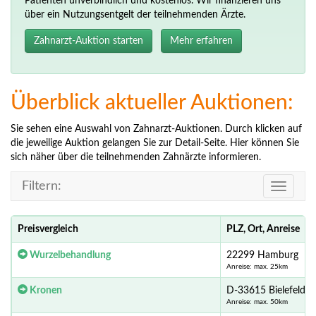
Patienten unverbindlich und kostenlos. Wir finanzieren uns
über ein Nutzungsentgelt der teilnehmenden Ärzte.
Zahnarzt-Auktion starten
Mehr erfahren
Überblick aktueller Auktionen:
Sie sehen eine Auswahl von Zahnarzt-Auktionen. Durch klicken auf
die jeweilige Auktion gelangen Sie zur Detail-Seite. Hier können Sie
sich näher über die teilnehmenden Zahnärzte informieren.
Filtern:
Toggle
navigati
Preisvergleich
PLZ, Ort, Anreise
Wurzelbehandlung
22299 Hamburg
Anreise: max. 25km
Kronen
D-33615 Bielefeld
Anreise: max. 50km