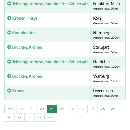
Teleskopprothese, kombinierter Zahnersatz
Frankfurt Main
Anreise: max. 50km
Kronen, Inlays
Köln
Anreise: max. 50km
Kombination
Nürnberg
Anreise: max. 200km
Brücken, Kronen
Stuttgart
Anreise: max. 50km
Teleskopprothese, kombinierter Zahnersatz
Hardebek
Anreise: max. 100km
Brücken, Kronen
Warburg
Anreise: max. 100km
Kronen
Leverkusen
Anreise: max. 50km
<<<
<<
<
20
21
22
23
24
25
26
27
28
29
>
>>
>>>