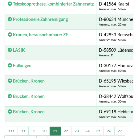
Teleskopprothese, kombinierter Zahnersatz
D-41564 Kaarst
Anreise: max. 50km
Professionelle Zahnreinigung
D-80634 München
Anreise: max. 25km
Kronen, herausnehmbarer ZE
D-42853 Remscheid
Anreise: max. 50km
LASIK
D-58509 Lüdensche
Anreise: D
Füllungen
D-30177 Hannover
Anreise: max. 50km
Brücken, Kronen
D-65195 Wiesbade
Anreise: max. 50km
Brücken, Kronen
D-38442 Wolfsburg
Anreise: max. 50km
Brücken, Kronen
D-69118 Heidelberg
Anreise: max. 50km
<<<
<<
<
20
21
22
23
24
25
26
27