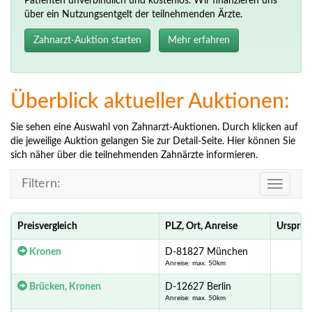
Patienten unverbindlich und kostenlos. Wir finanzieren uns
über ein Nutzungsentgelt der teilnehmenden Ärzte.
Zahnarzt-Auktion starten
Mehr erfahren
Überblick aktueller Auktionen:
Sie sehen eine Auswahl von Zahnarzt-Auktionen. Durch klicken auf
die jeweilige Auktion gelangen Sie zur Detail-Seite. Hier können Sie
sich näher über die teilnehmenden Zahnärzte informieren.
Filtern:
Toggle
navigati
Preisvergleich
PLZ, Ort, Anreise
Ursprün
Kronen
D-81827 München
Anreise: max. 50km
Brücken, Kronen
D-12627 Berlin
Anreise: max. 50km