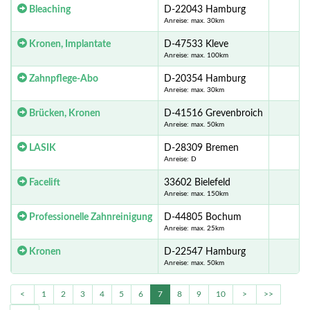
Bleaching
D-22043 Hamburg
Anreise: max. 30km
Kronen, Implantate
D-47533 Kleve
Anreise: max. 100km
Zahnpflege-Abo
D-20354 Hamburg
Anreise: max. 30km
Brücken, Kronen
D-41516 Grevenbroich
Anreise: max. 50km
LASIK
D-28309 Bremen
Anreise: D
Facelift
33602 Bielefeld
Anreise: max. 150km
Professionelle Zahnreinigung
D-44805 Bochum
Anreise: max. 25km
Kronen
D-22547 Hamburg
Anreise: max. 50km
<
1
2
3
4
5
6
7
8
9
10
>
>>