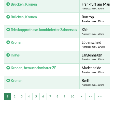
Brücken, Kronen
Frankfurt am Main
Anreise: max. 50km
Brücken, Kronen
Bottrop
Anreise: max. 50km
Teleskopprothese, kombinierter Zahnersatz
Köln
Anreise: max. 50km
Kronen
Lüdenscheid
Anreise: max. 100km
Inlays
Langenhagen
Anreise: max. 50km
Kronen, herausnehmbarer ZE
Marienheide
Anreise: max. 50km
Kronen
Berlin
Anreise: max. 50km
1
2
3
4
5
6
7
8
9
10
>
>>
>>>