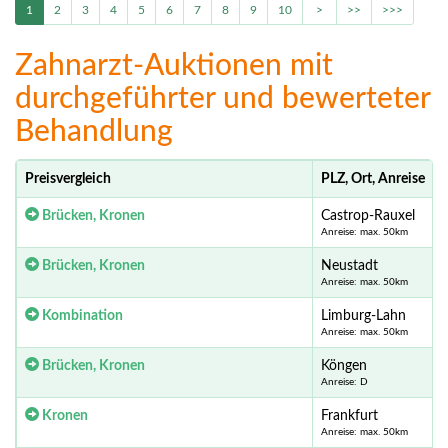
1
2
3
4
5
6
7
8
9
10
>
>>
>>>
Zahnarzt-Auktionen mit
durchgeführter und bewerteter
Behandlung
Preisvergleich
PLZ, Ort, Anreise
Brücken, Kronen
Castrop-Rauxel
Anreise: max. 50km
Brücken, Kronen
Neustadt
Anreise: max. 50km
Kombination
Limburg-Lahn
Anreise: max. 50km
Brücken, Kronen
Köngen
Anreise: D
Kronen
Frankfurt
Anreise: max. 50km