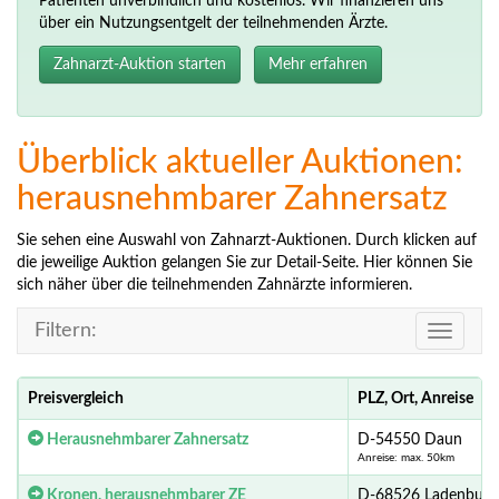
Patienten unverbindlich und kostenlos. Wir finanzieren uns
über ein Nutzungsentgelt der teilnehmenden Ärzte.
Zahnarzt-Auktion starten
Mehr erfahren
Überblick aktueller Auktionen:
herausnehmbarer Zahnersatz
Sie sehen eine Auswahl von Zahnarzt-Auktionen. Durch klicken auf
die jeweilige Auktion gelangen Sie zur Detail-Seite. Hier können Sie
sich näher über die teilnehmenden Zahnärzte informieren.
Filtern:
Toggle
navigati
Preisvergleich
PLZ, Ort, Anreise
Herausnehmbarer Zahnersatz
D-54550 Daun
Anreise: max. 50km
Kronen, herausnehmbarer ZE
D-68526 Ladenburg