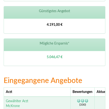
Günstigstes Angebot
4.191,00 €
Mögliche Ersparnis*
5.046,47 €
Eingegangene Angebote
Arzt
Bewertungen
Aktuell
Gewählter Arzt
(330)
McKrone