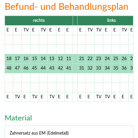
Befund- und Behandlungsplan
rechts
links
E
E
TV
E
TV
E
E
E
E
TV
TV
E
E
TV
E
18
17
16
15
14
13
12
11
21
22
23
24
25
26
27
48
47
46
45
44
43
42
41
31
32
33
34
35
36
37
E
TV
E
TV
E
TV
E
E
E
E
TV
TV
E
E
E
Material
Zahnersatz aus EM (Edelmetall)