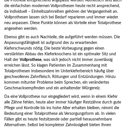
die Prothese entsprechend angepasst werden. Ästhetisch sind auch
die einfachsten modernen Vollprothesen heute recht ansprechend,
da individuell – Einheitszahnreihen gehören der Vergangenheit an.
Vollprothesen lassen sich bei Bedarf reparieren und immer wieder
neu anpassen. Diese Punkte können als Vorteile einer Totalprothese
angesehen werden.
Ebenso gibt es auch Nachteile, die aufgeführt werden müssen. Die
Anpassungsfähigkeit ist aufgrund des zu erwartenden
Kieferschwunds nötig. Die beste Vorbeugung gegen einen
verstärkten Abbau des Kieferknochens ist ein optimaler Sitz und
Halt der
Vollprothese
, was sich jedoch nicht immer zuverlässig
erreichen lässt. So klagen Patienten im Zusammenhang mit
Totalprothesen insbesondere im Unterkieferbereich häufig über
geschwollenes Zahnfleisch, Rötungen und Entzündungen. Hinzu
kommen mitunter Probleme beim Sprechen, ein verändertes
Geschmacksempfinden und ein anhaltender Würgereiz.
Da eine Vollprothese nur eingegliedert wird, wenn in einem Kiefer
alle Zähne fehlen, heute aber immer häufiger Restzähne durch gute
Pflege und Kontrolle bis ins hohe Alter erhalten bleiben, nimmt die
Bedeutung einer Totalprothese als Versorgungsform ab. In vielen
Fällen gibt es heute festsitzende oder partiell herausnehmbare
Alternativen. Selbst bei kompletter Zahnlosigkeit bieten Ihnen