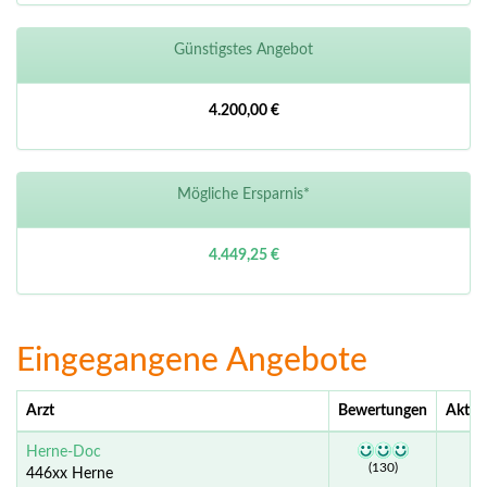
Günstigstes Angebot
4.200,00 €
Mögliche Ersparnis*
4.449,25 €
Eingegangene Angebote
Arzt
Bewertungen
Aktue
Herne-Doc
(130)
446xx Herne