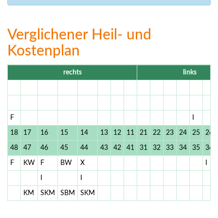
Verglichener Heil- und
Kostenplan
rechts
links
F
I
18
17
16
15
14
13
12
11
21
22
23
24
25
26
48
47
46
45
44
43
42
41
31
32
33
34
35
36
F
KW
F
BW
X
I
I
I
KM
SKM
SBM
SKM