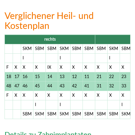
Verglichener Heil- und
Kostenplan
rechts
SKM
SBM
SBM
SKM
SBM
SBM
SBM
SKM
SBM
I
I
I
F
X
X
X
IX
X
X
X
X
X
X
18
17
16
15
14
13
12
11
21
22
23
48
47
46
45
44
43
42
41
31
32
33
F
X
X
X
X
X
X
X
X
X
X
I
I
I
SBM
SKM
SBM
SKM
SBM
SBM
SBM
SBM
SKM