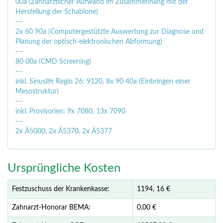
00a (Zahnärztlicher Aufwand im Zusammenhang mit der
Herstellung der Schablone)
---
2x 60 90a (Computergestützte Auswertung zur Diagnose und
Planung der optisch-elektronischen Abformung)
---
80 00a (CMD Screening)
---
inkl. Sinuslift Regio 26: 9120, 8x 90 40a (Einbringen einer
Mesostruktur)
---
inkl. Provisorien: 9x 7080, 13x 7090
---
2x Ä5000, 2x Ä5370, 2x Ä5377
Ursprüngliche Kosten
Festzuschuss der Krankenkasse:
1194,
16
€
Zahnarzt-Honorar BEMA:
0,00 €