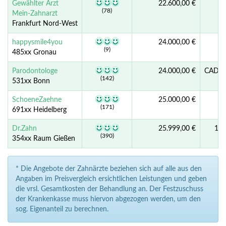
Gewählter Arzt
22.600,00 €
(78)
Mein-Zahnarzt
Frankfurt Nord-West
happysmile4you
24.000,00 €
(9)
485xx Gronau
Parodontologe
24.000,00 €
CAD/CA
(142)
531xx Bonn
SchoeneZaehne
25.000,00 €
(171)
691xx Heidelberg
Dr.Zahn
25.999,00 €
10
(390)
354xx Raum Gießen
* Die Angebote der Zahnärzte beziehen sich auf alle aus den
Angaben im Preisvergleich ersichtlichen Leistungen und geben
die vrsl. Gesamtkosten der Behandlung an. Der Festzuschuss
der Krankenkasse muss hiervon abgezogen werden, um den
sog. Eigenanteil zu berechnen.