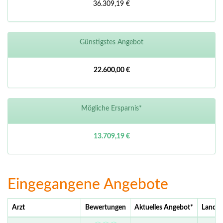
36.309,19 €
Günstigstes Angebot
22.600,00 €
Mögliche Ersparnis*
13.709,19 €
Eingegangene Angebote
Arzt
Bewertungen
Aktuelles Angebot
*
Land L