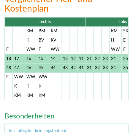
Kostenplan
rechts
links
KM
BM
KM
KM
SKM
K
BV
KV
H
E
F
WW
F
WW
WW
F
18
17
16
15
14
13
12
11
21
22
23
24
25
48
47
46
45
44
43
42
41
31
32
33
34
35
F
WW
WW
WW
K
K
K
KM
KM
KM
Besonderheiten
kein allergiker kein angstpatient