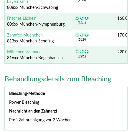
(260)
bayernzahn
808xx München-Schwabing
Frisches Lächeln
160,00 
(331)
806xx München-Nymphenburg
Zahnfee-Muenchen
170,00 
(319)
813xx München-Sendling
München-Zahnarzt
220,00 
(291)
816xx München-Bogenhausen
Behandlungsdetails zum Bleaching
Bleaching-Methode
Power Bleaching
Nachricht an den Zahnarzt
Prof. Zahnreinigung vor 2 Wochen.