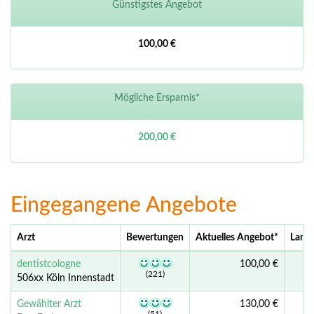
Günstigstes Angebot
100,00 €
Mögliche Ersparnis*
200,00 €
Eingegangene Angebote
Arzt
Bewertungen
Aktuelles Angebot
*
Land 
dentistcologne
100,00 €
-
(221)
506xx Köln Innenstadt
Gewählter Arzt
130,00 €
-