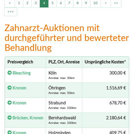
<
1
2
3
4
5
6
7
8
9
10
>
>>
>>>
Zahnarzt-Auktionen mit
durchgeführter und bewerteter
Behandlung
Preisvergleich
PLZ, Ort, Anreise
Ursprüngliche Kosten
*
A
Bleaching
Köln
300,00 €
Anreise: max. 30km
Kronen
Öhringen
1.516,69 €
Anreise: max. 50km
Kronen
Stralsund
678,70 €
Anreise: max. 100km
Brücken, Kronen
Bernhardswald
2.180,64 €
Anreise: max. 100km
Kronen
Holzminden
409,75 €