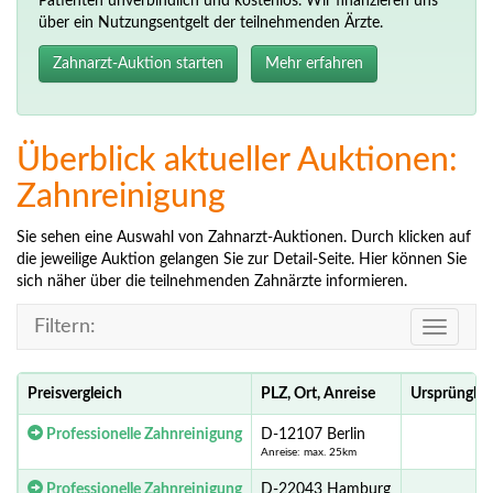
Patienten unverbindlich und kostenlos. Wir finanzieren uns
über ein Nutzungsentgelt der teilnehmenden Ärzte.
Zahnarzt-Auktion starten
Mehr erfahren
Überblick aktueller Auktionen:
Zahnreinigung
Sie sehen eine Auswahl von Zahnarzt-Auktionen. Durch klicken auf
die jeweilige Auktion gelangen Sie zur Detail-Seite. Hier können Sie
sich näher über die teilnehmenden Zahnärzte informieren.
Filtern:
Toggle
navigati
Preisvergleich
PLZ, Ort, Anreise
Ursprünglic
Professionelle Zahnreinigung
D-12107 Berlin
Anreise: max. 25km
Professionelle Zahnreinigung
D-22043 Hamburg