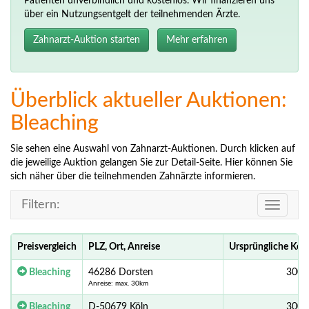
Patienten unverbindlich und kostenlos. Wir finanzieren uns
über ein Nutzungsentgelt der teilnehmenden Ärzte.
Zahnarzt-Auktion starten
Mehr erfahren
Überblick aktueller Auktionen:
Bleaching
Sie sehen eine Auswahl von Zahnarzt-Auktionen. Durch klicken auf
die jeweilige Auktion gelangen Sie zur Detail-Seite. Hier können Sie
sich näher über die teilnehmenden Zahnärzte informieren.
Filtern:
Toggle
navigati
Preisvergleich
PLZ, Ort, Anreise
Ursprüngliche Kos
Bleaching
46286 Dorsten
300,
Anreise: max. 30km
Bleaching
D-50679 Köln
300,