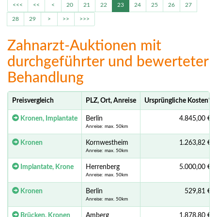
<<<
<<
<
20
21
22
23
24
25
26
27
28
29
>
>>
>>>
Zahnarzt-Auktionen mit
durchgeführter und bewerteter
Behandlung
Preisvergleich
PLZ, Ort, Anreise
Ursprüngliche Kosten
*
Kronen, Implantate
Berlin
4.845,00 €
Anreise: max. 50km
Kronen
Kornwestheim
1.263,82 €
Anreise: max. 50km
Implantate, Krone
Herrenberg
5.000,00 €
Anreise: max. 50km
Kronen
Berlin
529,81 €
Anreise: max. 50km
Brücken, Kronen
Amberg
1.878,80 €